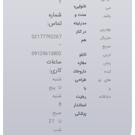
۲
نانوایی؛
می
شماره
سنت و
باشد.
تماس:
مدرنیته
بهترین
در کنار
02177792267
متریال
هم
–
سریع
09129613802
تابلو
ترین
ساعات
مغازه
زمان
کاری:
داروخانه؛
ایده
شنبه
طراحی
های نو
تا پنج
با
و
شنبه
رعایت
خلاقانه
8
استانداردهای
صبح
پزشکی
تا 21
شب