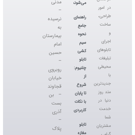
مدنی
می‌شوند؟
در امور
–
طراحی،
راهنمای
نرسیده
ساخت
جامع
به
و
نحوه
بیمارستان
اجرای
سیم
امام
تابلوهای
کشی
حسین
تبلیغات
تابلو
–
محیطی
چلنیوم:
روبروی
با
از
خیابان
جدیدترین
شروع
قجاوند
متد روز
تا پایان
– بن
دنیا در
با نکات
بست
خدمت
کاربردی
آذری
شما
–
تابلو
مشتریان
پلاک
مغازه
گرامی