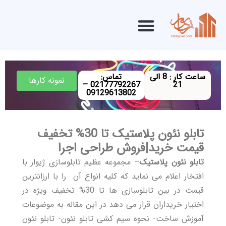
ساعت کار : 8 الی
تماس:
نمونه کارها
02177792267 –
21
09129613802
تابلو نئون پلاستیک تا 30% تخفیف
قیمت خرید|فروش طراحی اجرا
تابلو نئون پلاستیک
– مجموعه عظیم تابلوسازی ژیوار با
افتخار اعلام می نماید که کلیه انواع آن را با ارزانترین
قیمت در بین تابلوسازی ها تا 30% تخفیف ویژه در
اختیار خریداران قرار می دهد در این مقاله به موضوعات
آموزش ساخت- نحوه سیم کشی تابلو نئون- تابلو نئون