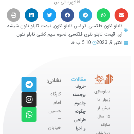
اطلاع‌رسانی این
تابلو نئون فلکسی
,
ترانس تابلو نئون
,
قیمت تابلو نئون شیشه
ای
,
قیمت تابلو نئون فلکسی
,
نحوه سیم کشی تابلو نئون
اکتبر 9, 2023
5:10 ب.ظ
مقالات
نشانی:
حروف
تابلوسازی
کارگاه
برجسته
ژیوار با
‌امام
چلنیوم
بیش از
حسین
چگونه
۱۵ سال
–
طراحی
سابقه
خیابان
و اجرا
درخشان