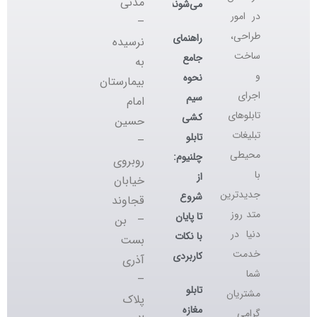
مدنی
می‌شوند؟
در امور
–
طراحی،
راهنمای
نرسیده
ساخت
جامع
به
و
نحوه
بیمارستان
اجرای
سیم
امام
تابلوهای
کشی
حسین
تبلیغات
تابلو
–
محیطی
چلنیوم:
روبروی
با
از
خیابان
جدیدترین
شروع
قجاوند
متد روز
تا پایان
– بن
دنیا در
با نکات
بست
خدمت
کاربردی
آذری
شما
–
تابلو
مشتریان
پلاک
مغازه
گرامی