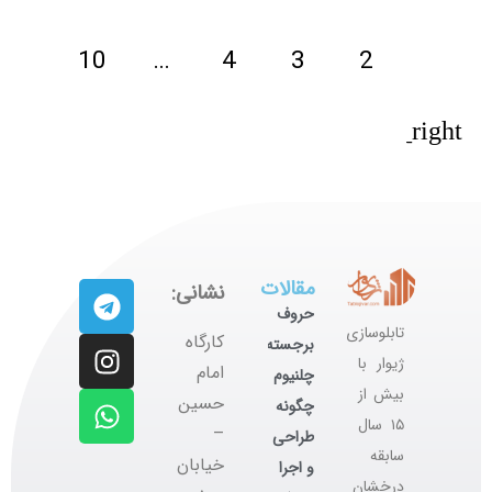
10
…
4
3
2
1
مقالات
نشانی:
حروف
تابلوسازی
کارگاه
برجسته
ژیوار با
‌امام
چلنیوم
بیش از
حسین
چگونه
۱۵ سال
–
طراحی
سابقه
خیابان
و اجرا
درخشان