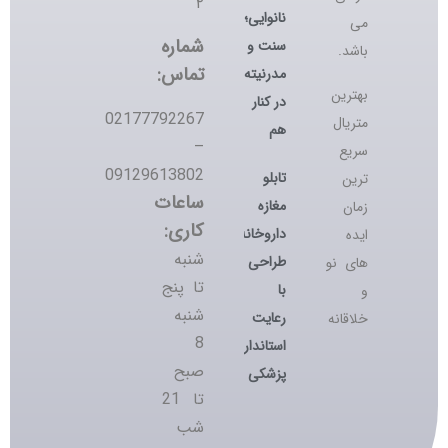
۲
نانوایی؛
می
شماره
سنت و
باشد.
تماس:
مدرنیته
بهترین
در کنار
02177792267
متریال
هم
–
سریع
09129613802
تابلو
ترین
ساعات
مغازه
زمان
کاری:
داروخانه؛
ایده
شنبه
طراحی
های نو
تا پنج
با
و
شنبه
رعایت
خلاقانه
8
استانداردهای
صبح
پزشکی
تا 21
شب