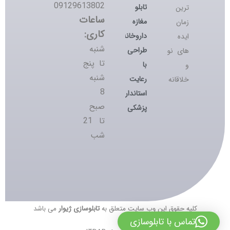
09129613802
تابلو
ترین
ساعات
مغازه
زمان
کاری:
داروخانه؛
ایده
شنبه
طراحی
های نو
تا پنج
با
و
شنبه
رعایت
خلاقانه
8
استانداردهای
صبح
پزشکی
تا 21
شب
کلیه حقوق این وب سایت متعلق به
تابلوسازی ژیوار
می باشد
تماس با تابلوسازی