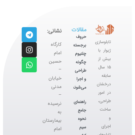
مقالات
نشانی:
حروف
تابلوسازی
کارگاه
برجسته
ژیوار با
‌امام
چلنیوم
بیش از
حسین
چگونه
۱۵ سال
–
طراحی
سابقه
خیابان
و اجرا
درخشان
مدنی
می‌شوند؟
در امور
–
طراحی،
راهنمای
نرسیده
ساخت
جامع
به
و
نحوه
بیمارستان
اجرای
سیم
امام
تابلوهای