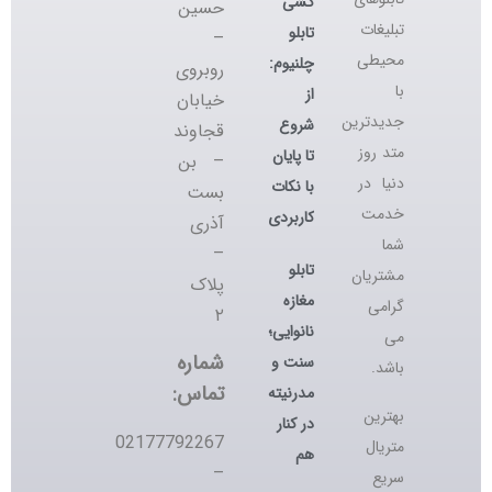
کشی
حسین
تبلیغات
تابلو
–
محیطی
چلنیوم:
روبروی
با
از
خیابان
جدیدترین
شروع
قجاوند
متد روز
تا پایان
– بن
دنیا در
با نکات
بست
خدمت
کاربردی
آذری
شما
–
تابلو
مشتریان
پلاک
مغازه
گرامی
۲
نانوایی؛
می
شماره
سنت و
باشد.
تماس:
مدرنیته
بهترین
در کنار
02177792267
متریال
هم
–
سریع