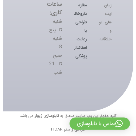
ساعات
مغازه
زمان
کاری:
داروخانه؛
ایده
شنبه
طراحی
های نو
تا پنج
با
و
شنبه
رعایت
خلاقانه
8
استانداردهای
صبح
پزشکی
تا 21
شب
کلیه حقوق این وب سایت متعلق به
تابلوسازی ژیوار
می باشد
تماس با تابلوسازی
طراحی و سئو ITDAR