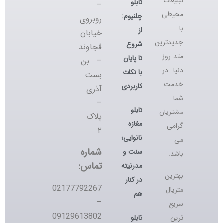
تبلیغات
تابلو
–
محیطی
چلنیوم:
روبروی
با
از
خیابان
جدیدترین
شروع
قجاوند
متد روز
تا پایان
– بن
دنیا در
با نکات
بست
خدمت
کاربردی
آذری
شما
–
تابلو
مشتریان
پلاک
مغازه
گرامی
۲
نانوایی؛
می
شماره
سنت و
باشد.
تماس:
مدرنیته
بهترین
در کنار
02177792267
متریال
هم
–
سریع
09129613802
تابلو
ترین