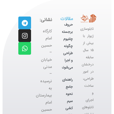
مقالات
نشانی:
حروف
تابلوسازی
کارگاه
برجسته
ژیوار با
‌امام
چلنیوم
بیش از
حسین
چگونه
۱۵ سال
–
طراحی
سابقه
خیابان
و اجرا
درخشان
مدنی
می‌شوند؟
در امور
–
طراحی،
راهنمای
نرسیده
ساخت
جامع
به
و
نحوه
بیمارستان
اجرای
سیم
امام
تابلوهای
کشی
حسین