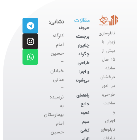
مقالات
نشانی:
حروف
تابلوسازی
کارگاه
برجسته
ژیوار با
‌امام
چلنیوم
بیش از
حسین
چگونه
۱۵ سال
–
طراحی
سابقه
خیابان
و اجرا
درخشان
مدنی
می‌شوند؟
در امور
–
طراحی،
راهنمای
نرسیده
ساخت
جامع
به
و
نحوه
بیمارستان
اجرای
سیم
امام
تابلوهای
کشی
حسین
تبلیغات
تابلو