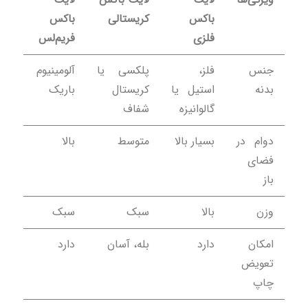
باکس
کریستالی
باکس
فلزی
فریم‌لس
جنس
فلز،
پلکسی یا
آلومینیوم
بدنه
استیل یا
کریستال
باریک
گالوانیزه
شفاف
دوام در
بسیار بالا
متوسط
بالا
فضای
باز
وزن
بالا
سبک
سبک
امکان
دارد
بله، آسان
دارد
تعویض
چاپ