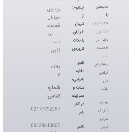
–
محیطی
چلنیوم:
روبروی
با
از
خیابان
جدیدترین
شروع
قجاوند
متد روز
تا پایان
– بن
دنیا در
با نکات
بست
خدمت
کاربردی
آذری
شما
–
تابلو
مشتریان
پلاک
مغازه
گرامی
۲
نانوایی؛
می
شماره
سنت و
باشد.
تماس:
مدرنیته
بهترین
در کنار
02177792267
متریال
هم
–
سریع
09129613802
تابلو
ترین