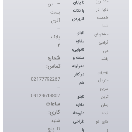
متد روز
تا پایان
– بن
دنیا در
با نکات
بست
خدمت
کاربردی
آذری
شما
–
تابلو
مشتریان
پلاک
مغازه
گرامی
۲
نانوایی؛
می
شماره
سنت و
باشد.
تماس:
مدرنیته
بهترین
در کنار
02177792267
متریال
هم
–
سریع
09129613802
تابلو
ترین
ساعات
مغازه
زمان
کاری:
داروخانه؛
ایده
شنبه
طراحی
های نو
تا پنج
با
و