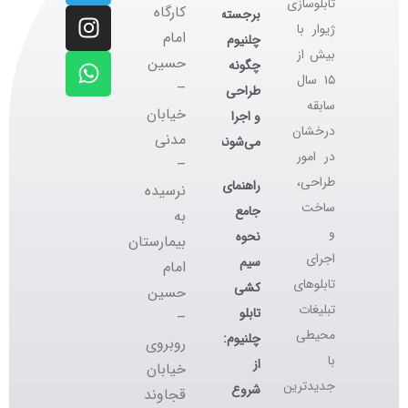
تابلوسازی
کارگاه
برجسته
ژیوار با
‌امام
چلنیوم
بیش از
حسین
چگونه
۱۵ سال
–
طراحی
سابقه
خیابان
و اجرا
درخشان
مدنی
می‌شوند؟
در امور
–
طراحی،
راهنمای
نرسیده
ساخت
جامع
به
و
نحوه
بیمارستان
اجرای
سیم
امام
تابلوهای
کشی
حسین
تبلیغات
تابلو
–
محیطی
چلنیوم:
روبروی
با
از
خیابان
جدیدترین
شروع
قجاوند