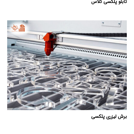
تابلو پلکسی گلاس
برش لیزری پلکسی