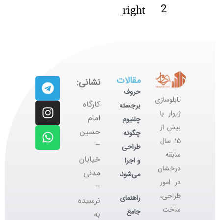
2
1
مقالات
نشانی:
حروف
تابلوسازی
کارگاه
برجسته
ژیوار با
‌امام
چلنیوم
بیش از
حسین
چگونه
۱۵ سال
–
طراحی
سابقه
خیابان
و اجرا
درخشان
مدنی
می‌شوند؟
در امور
–
طراحی،
راهنمای
نرسیده
ساخت
جامع
به