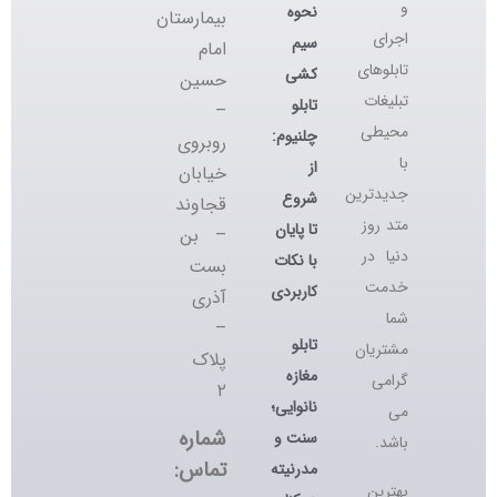
و
نحوه
بیمارستان
اجرای
سیم
امام
تابلوهای
کشی
حسین
تبلیغات
تابلو
–
محیطی
چلنیوم:
روبروی
با
از
خیابان
جدیدترین
شروع
قجاوند
متد روز
تا پایان
– بن
دنیا در
با نکات
بست
خدمت
کاربردی
آذری
شما
–
تابلو
مشتریان
پلاک
مغازه
گرامی
۲
نانوایی؛
می
شماره
سنت و
باشد.
تماس:
مدرنیته
بهترین