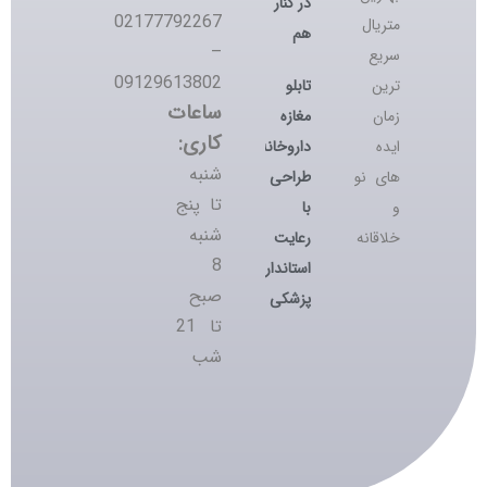
در کنار
02177792267
متریال
هم
–
سریع
09129613802
تابلو
ترین
ساعات
مغازه
زمان
کاری:
داروخانه؛
ایده
شنبه
طراحی
های نو
تا پنج
با
و
شنبه
رعایت
خلاقانه
8
استانداردهای
صبح
پزشکی
تا 21
شب