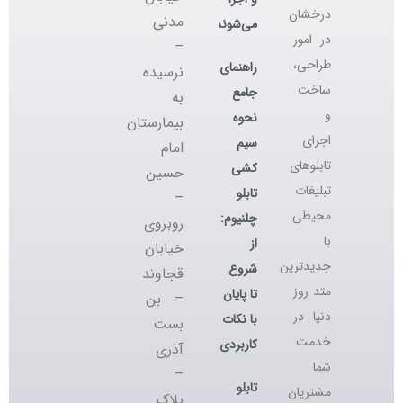
درخشان
مدنی
می‌شوند؟
در امور
–
طراحی،
راهنمای
نرسیده
ساخت
جامع
به
و
نحوه
بیمارستان
اجرای
سیم
امام
تابلوهای
کشی
حسین
تبلیغات
تابلو
–
محیطی
چلنیوم:
روبروی
با
از
خیابان
جدیدترین
شروع
قجاوند
متد روز
تا پایان
– بن
دنیا در
با نکات
بست
خدمت
کاربردی
آذری
شما
–
تابلو
مشتریان
پلاک