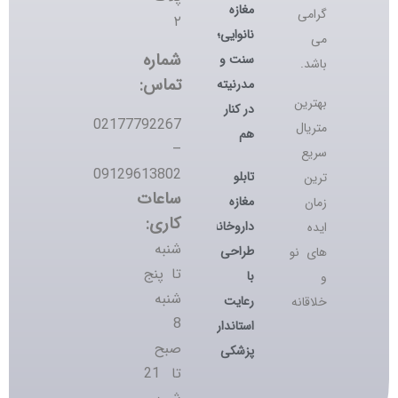
مغازه
گرامی
۲
نانوایی؛
می
شماره
سنت و
باشد.
تماس:
مدرنیته
بهترین
در کنار
02177792267
متریال
هم
–
سریع
09129613802
تابلو
ترین
ساعات
مغازه
زمان
کاری:
داروخانه؛
ایده
شنبه
طراحی
های نو
تا پنج
با
و
شنبه
رعایت
خلاقانه
8
استانداردهای
صبح
پزشکی
تا 21