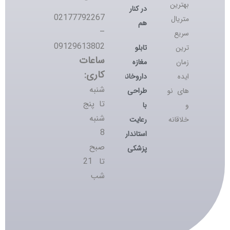
بهترین
در کنار
02177792267
متریال
هم
–
سریع
09129613802
تابلو
ترین
ساعات
مغازه
زمان
کاری:
داروخانه؛
ایده
شنبه
طراحی
های نو
تا پنج
با
و
شنبه
رعایت
خلاقانه
8
استانداردهای
صبح
پزشکی
تا 21
شب