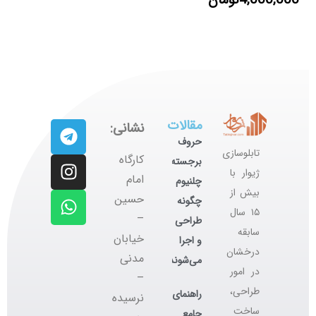
4,000,000
تومان
مقالات
نشانی:
حروف
تابلوسازی
کارگاه
برجسته
ژیوار با
‌امام
چلنیوم
بیش از
حسین
چگونه
۱۵ سال
–
طراحی
سابقه
خیابان
و اجرا
درخشان
مدنی
می‌شوند؟
در امور
–
طراحی،
راهنمای
نرسیده
ساخت
جامع