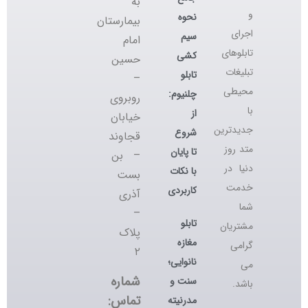
به
و
نحوه
بیمارستان
اجرای
سیم
امام
تابلوهای
کشی
حسین
تبلیغات
تابلو
–
محیطی
چلنیوم:
روبروی
با
از
خیابان
جدیدترین
شروع
قجاوند
متد روز
تا پایان
– بن
دنیا در
با نکات
بست
خدمت
کاربردی
آذری
شما
–
تابلو
مشتریان
پلاک
مغازه
گرامی
۲
نانوایی؛
می
شماره
سنت و
باشد.
تماس:
مدرنیته