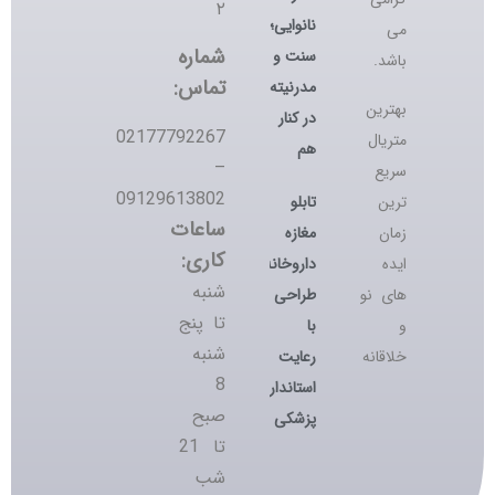
۲
نانوایی؛
می
شماره
سنت و
باشد.
تماس:
مدرنیته
بهترین
در کنار
02177792267
متریال
هم
–
سریع
09129613802
تابلو
ترین
ساعات
مغازه
زمان
کاری:
داروخانه؛
ایده
شنبه
طراحی
های نو
تا پنج
با
و
شنبه
رعایت
خلاقانه
8
استانداردهای
صبح
پزشکی
تا 21
شب