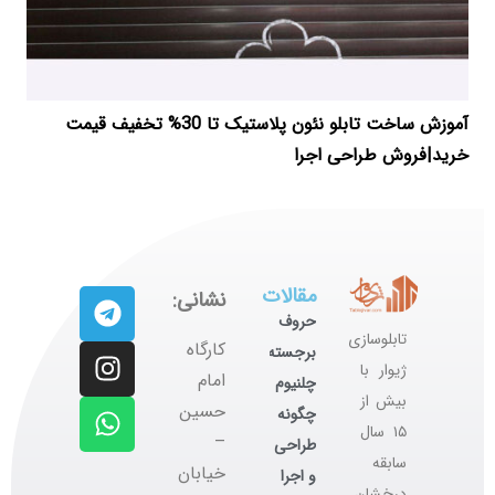
آموزش ساخت تابلو نئون پلاستیک تا 30% تخفیف قیمت
خرید|فروش طراحی اجرا
مقالات
نشانی:
حروف
تابلوسازی
کارگاه
برجسته
ژیوار با
‌امام
چلنیوم
بیش از
حسین
چگونه
۱۵ سال
–
طراحی
سابقه
خیابان
و اجرا
درخشان