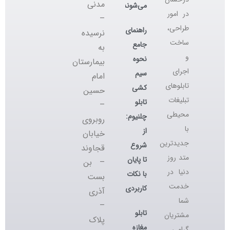
مدنی
می‌شوند؟
در امور
–
طراحی،
راهنمای
نرسیده
ساخت
جامع
به
و
نحوه
بیمارستان
اجرای
سیم
امام
تابلوهای
کشی
حسین
تبلیغات
تابلو
–
محیطی
چلنیوم:
روبروی
با
از
خیابان
جدیدترین
شروع
قجاوند
متد روز
تا پایان
– بن
دنیا در
با نکات
بست
خدمت
کاربردی
آذری
شما
–
تابلو
مشتریان
پلاک
مغازه
گرامی