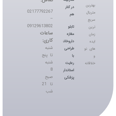
تماس:
بهترین
در کنار
02177792267
متریال
هم
–
سریع
09129613802
تابلو
ترین
ساعات
مغازه
زمان
کاری:
داروخانه؛
ایده
شنبه
طراحی
های نو
تا پنج
با
و
شنبه
رعایت
خلاقانه
8
استانداردهای
صبح
پزشکی
تا 21
شب