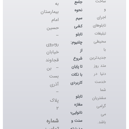
ساخت
جامع
به
و
نحوه
بیمارستان
اجرای
سیم
امام
تابلوهای
کشی
حسین
تبلیغات
تابلو
–
محیطی
چلنیوم:
روبروی
با
از
خیابان
جدیدترین
شروع
قجاوند
متد روز
تا پایان
– بن
دنیا در
با نکات
بست
خدمت
کاربردی
آذری
شما
–
تابلو
مشتریان
پلاک
مغازه
گرامی
۲
نانوایی؛
می
شماره
سنت و
باشد.
مدرنیته