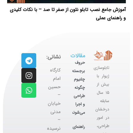
آموزش جامع نصب تابلو نئون از صفر تا صد – با نکات کلیدی
و راهنمای عملی
مقالات
نشانی:
حروف
تابلوسازی
کارگاه
برجسته
ژیوار با
‌امام
چلنیوم
بیش از
حسین
چگونه
۱۵ سال
–
طراحی
سابقه
خیابان
و اجرا
درخشان
مدنی
می‌شوند؟
در امور
–
طراحی،
راهنمای
نرسیده