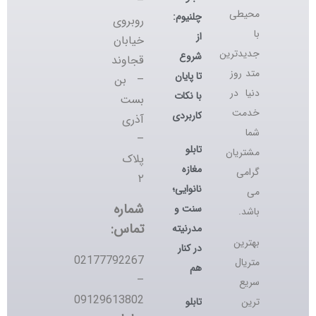
–
محیطی
چلنیوم:
روبروی
با
از
خیابان
جدیدترین
شروع
قجاوند
متد روز
تا پایان
– بن
دنیا در
با نکات
بست
خدمت
کاربردی
آذری
شما
–
تابلو
مشتریان
پلاک
مغازه
گرامی
۲
نانوایی؛
می
شماره
سنت و
باشد.
تماس:
مدرنیته
بهترین
در کنار
02177792267
متریال
هم
–
سریع
09129613802
تابلو
ترین