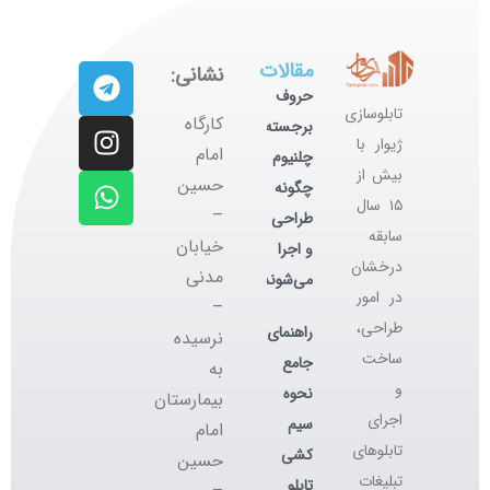
مقالات
نشانی:
حروف
تابلوسازی
کارگاه
برجسته
ژیوار با
‌امام
چلنیوم
بیش از
حسین
چگونه
۱۵ سال
–
طراحی
سابقه
خیابان
و اجرا
درخشان
مدنی
می‌شوند؟
در امور
–
طراحی،
راهنمای
نرسیده
ساخت
جامع
به
و
نحوه
بیمارستان
اجرای
سیم
امام
تابلوهای
کشی
حسین
تبلیغات
تابلو