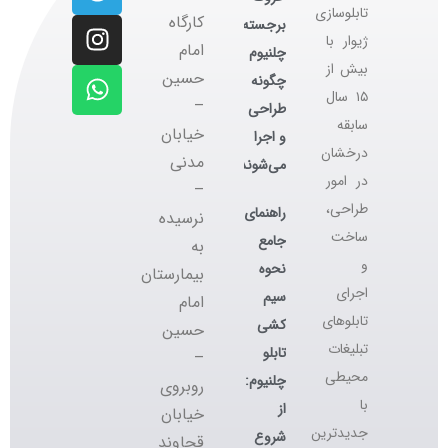
تابلوسازی
کارگاه
برجسته
ژیوار با
‌امام
چلنیوم
بیش از
حسین
چگونه
۱۵ سال
–
طراحی
سابقه
خیابان
و اجرا
درخشان
مدنی
می‌شوند؟
در امور
–
طراحی،
راهنمای
نرسیده
ساخت
جامع
به
و
نحوه
بیمارستان
اجرای
سیم
امام
تابلوهای
کشی
حسین
تبلیغات
تابلو
–
محیطی
چلنیوم:
روبروی
با
از
خیابان
جدیدترین
شروع
قجاوند