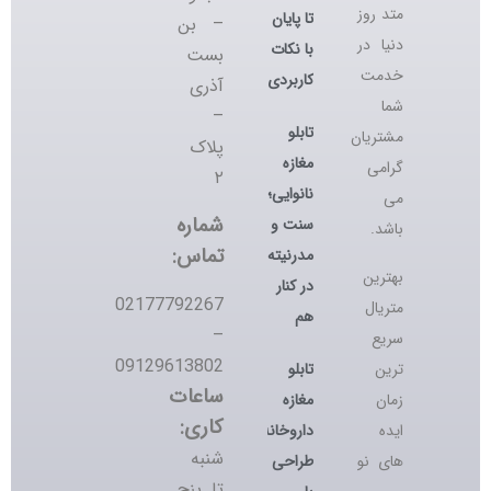
متد روز
تا پایان
– بن
دنیا در
با نکات
بست
خدمت
کاربردی
آذری
شما
–
تابلو
مشتریان
پلاک
مغازه
گرامی
۲
نانوایی؛
می
شماره
سنت و
باشد.
تماس:
مدرنیته
بهترین
در کنار
02177792267
متریال
هم
–
سریع
09129613802
تابلو
ترین
ساعات
مغازه
زمان
کاری:
داروخانه؛
ایده
شنبه
طراحی
های نو
تا پنج