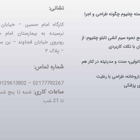
نشانی:
ه چلنیوم چگونه طراحی و اجرا
کارگاه ‌امام حسین – خیابان
نرسیده به بیمارستان امام
ع نحوه سیم کشی تابلو چلنیوم: از
روبروی خیابان قجاوند – بن ب
ن با نکات کاربردی
– پلاک ۲
نانوایی؛ سنت و مدرنیته در کنار هم
شماره تماس:
داروخانه؛ طراحی با رعایت
02177792267 – 09129613802
ای پزشکی
ساعات کاری:
تا 21 شب