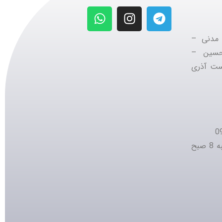
 مدنی –
 حسین –
ست آذری
شنبه تا پنج شنبه 8 صبح