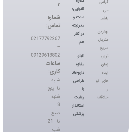
مغازه
گرامی
۲
نانوایی؛
می
شماره
سنت و
باشد.
تماس:
مدرنیته
بهترین
در کنار
02177792267
متریال
هم
–
سریع
09129613802
تابلو
ترین
ساعات
مغازه
زمان
کاری:
داروخانه؛
ایده
شنبه
طراحی
های نو
تا پنج
با
و
شنبه
رعایت
خلاقانه
8
استانداردهای
صبح
پزشکی
تا 21
شب