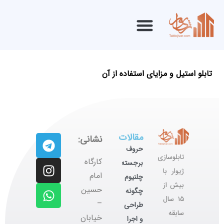
تابلو استیل و مزایای استفاده از آن
مقالات
نشانی:
حروف
تابلوسازی
کارگاه
برجسته
ژیوار با
‌امام
چلنیوم
بیش از
حسین
چگونه
۱۵ سال
–
طراحی
سابقه
خیابان
و اجرا