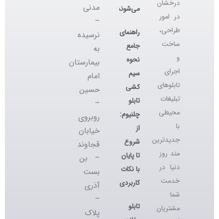
درخشان
مدنی
می‌شوند؟
در امور
–
طراحی،
راهنمای
نرسیده
ساخت
جامع
به
و
نحوه
بیمارستان
اجرای
سیم
امام
تابلوهای
کشی
حسین
تبلیغات
تابلو
–
محیطی
چلنیوم:
روبروی
با
از
خیابان
جدیدترین
شروع
قجاوند
متد روز
تا پایان
– بن
دنیا در
با نکات
بست
خدمت
کاربردی
آذری
شما
–
تابلو
مشتریان
پلاک