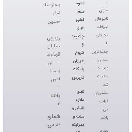
و
نحوه
بیمارستان
اجرای
سیم
امام
تابلوهای
کشی
حسین
تبلیغات
تابلو
–
محیطی
چلنیوم:
روبروی
با
از
خیابان
جدیدترین
شروع
قجاوند
متد روز
تا پایان
– بن
دنیا در
با نکات
بست
خدمت
کاربردی
آذری
شما
–
تابلو
مشتریان
پلاک
مغازه
گرامی
۲
نانوایی؛
می
شماره
سنت و
باشد.
تماس:
مدرنیته
بهترین