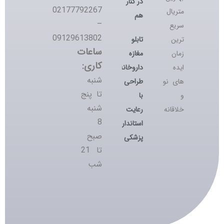
در کنار
02177792267
متریال
هم
–
سریع
09129613802
تابلو
ترین
ساعات
مغازه
زمان
کاری:
داروخانه؛
ایده
شنبه
طراحی
های نو
تا پنج
با
و
شنبه
رعایت
خلاقانه
8
استانداردهای
صبح
پزشکی
تا 21
شب