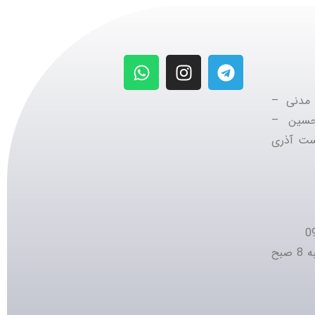
 مدنی –
 حسین –
ست آذری
شنبه تا پنج شنبه 8 صبح