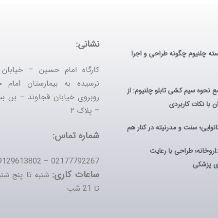
نشانی:
ه چلنیوم چگونه طراحی و اجرا
کارگاه ‌امام حسین – خیابان
نرسیده به بیمارستان امام
ع نحوه سیم کشی تابلو چلنیوم: از
روبروی خیابان قجاوند – بن ب
ن با نکات کاربردی
– پلاک ۲
نانوایی؛ سنت و مدرنیته در کنار هم
شماره تماس:
داروخانه؛ طراحی با رعایت
02177792267 – 09129613802
ای پزشکی
ساعات کاری:
تا 21 شب