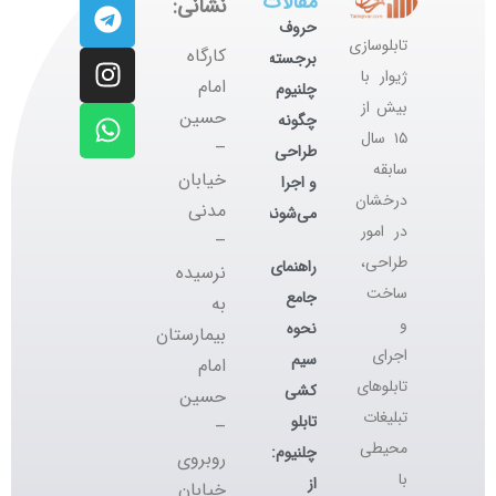
مقالات
نشانی:
حروف
تابلوسازی
کارگاه
برجسته
ژیوار با
‌امام
چلنیوم
بیش از
حسین
چگونه
۱۵ سال
–
طراحی
سابقه
خیابان
و اجرا
درخشان
مدنی
می‌شوند؟
در امور
–
طراحی،
راهنمای
نرسیده
ساخت
جامع
به
و
نحوه
بیمارستان
اجرای
سیم
امام
تابلوهای
کشی
حسین
تبلیغات
تابلو
–
محیطی
چلنیوم:
روبروی
با
از
خیابان