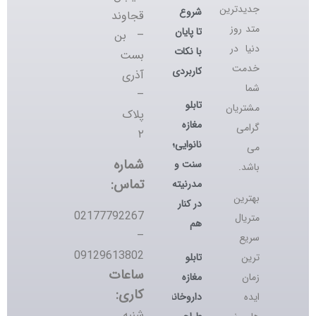
جدیدترین
شروع
قجاوند
متد روز
تا پایان
– بن
دنیا در
با نکات
بست
خدمت
کاربردی
آذری
شما
–
تابلو
مشتریان
پلاک
مغازه
گرامی
۲
نانوایی؛
می
شماره
سنت و
باشد.
تماس:
مدرنیته
بهترین
در کنار
02177792267
متریال
هم
–
سریع
09129613802
تابلو
ترین
ساعات
مغازه
زمان
کاری:
داروخانه؛
ایده
شنبه