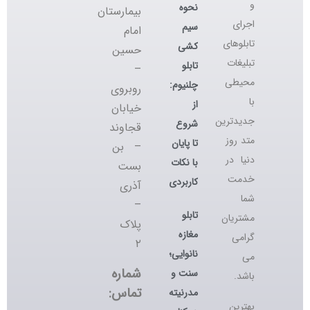
و
نحوه
بیمارستان
اجرای
سیم
امام
تابلوهای
کشی
حسین
تبلیغات
تابلو
–
محیطی
چلنیوم:
روبروی
با
از
خیابان
جدیدترین
شروع
قجاوند
متد روز
تا پایان
– بن
دنیا در
با نکات
بست
خدمت
کاربردی
آذری
شما
–
تابلو
مشتریان
پلاک
مغازه
گرامی
۲
نانوایی؛
می
شماره
سنت و
باشد.
تماس:
مدرنیته
بهترین