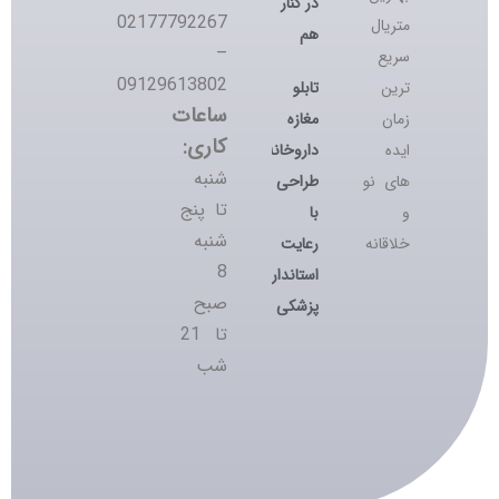
در کنار
02177792267
متریال
هم
–
سریع
09129613802
تابلو
ترین
ساعات
مغازه
زمان
کاری:
داروخانه؛
ایده
شنبه
طراحی
های نو
تا پنج
با
و
شنبه
رعایت
خلاقانه
8
استانداردهای
صبح
پزشکی
تا 21
شب