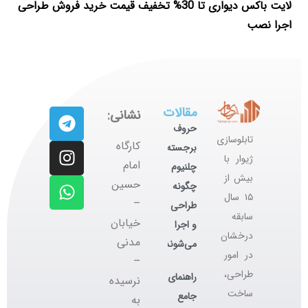
لایت باکس دیواری تا 30% تخفیف قیمت خرید فروش طراحی
اجرا نصب
مقالات
نشانی:
حروف
تابلوسازی
کارگاه
برجسته
ژیوار با
‌امام
چلنیوم
بیش از
حسین
چگونه
۱۵ سال
–
طراحی
سابقه
خیابان
و اجرا
درخشان
مدنی
می‌شوند؟
در امور
–
طراحی،
راهنمای
نرسیده
ساخت
جامع
به