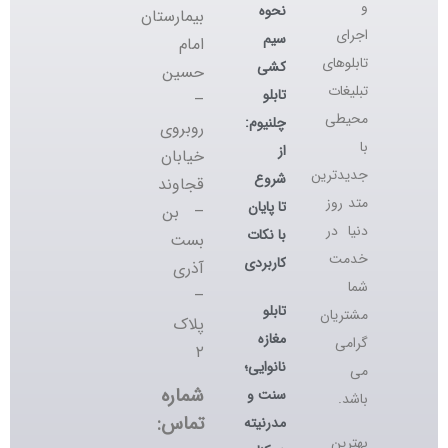
و
نحوه
بیمارستان
اجرای
سیم
امام
تابلوهای
کشی
حسین
تبلیغات
تابلو
–
محیطی
چلنیوم:
روبروی
با
از
خیابان
جدیدترین
شروع
قجاوند
متد روز
تا پایان
– بن
دنیا در
با نکات
بست
خدمت
کاربردی
آذری
شما
–
تابلو
مشتریان
پلاک
مغازه
گرامی
۲
نانوایی؛
می
شماره
سنت و
باشد.
تماس:
مدرنیته
بهترین