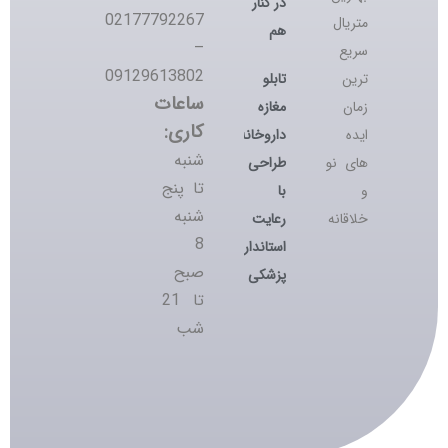
در کنار
02177792267
متریال
هم
–
سریع
09129613802
تابلو
ترین
ساعات
مغازه
زمان
کاری:
داروخانه؛
ایده
شنبه
طراحی
های نو
تا پنج
با
و
شنبه
رعایت
خلاقانه
8
استانداردهای
صبح
پزشکی
تا 21
شب