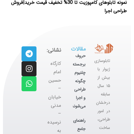
نمونه تابلوهای کامپوزیت تا 30% تخفیف قیمت خرید|فروش
طراحی اجرا
مقالات
نشانی:
حروف
تابلوسازی
کارگاه
برجسته
ژیوار با
‌امام
چلنیوم
بیش از
حسین
چگونه
۱۵ سال
–
طراحی
سابقه
خیابان
و اجرا
درخشان
مدنی
می‌شوند؟
در امور
–
طراحی،
راهنمای
نرسیده
ساخت
جامع
به