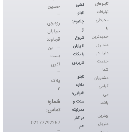
تابلوهای
کشی
حسین
تبلیغات
تابلو
–
محیطی
چلنیوم:
روبروی
با
از
خیابان
جدیدترین
شروع
قجاوند
متد روز
تا پایان
– بن
دنیا در
با نکات
بست
خدمت
کاربردی
آذری
شما
–
تابلو
مشتریان
پلاک
مغازه
گرامی
۲
نانوایی؛
می
شماره
سنت و
باشد.
تماس:
مدرنیته
بهترین
در کنار
02177792267
متریال
هم
–