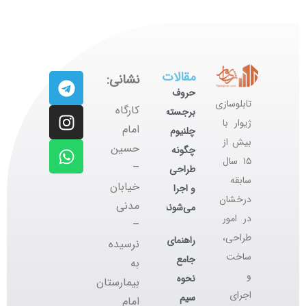
مقالات
نشانی:
حروف
تابلوسازی
کارگاه
برجسته
ژیوار با
‌امام
چلنیوم
بیش از
حسین
چگونه
۱۵ سال
–
طراحی
سابقه
خیابان
و اجرا
درخشان
مدنی
می‌شوند؟
در امور
–
طراحی،
راهنمای
نرسیده
ساخت
جامع
به
و
نحوه
بیمارستان
اجرای
سیم
امام