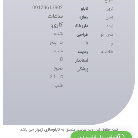
سریع
09129613802
تابلو
ترین
ساعات
مغازه
زمان
کاری:
داروخانه؛
ایده
شنبه
طراحی
های نو
تا پنج
با
و
شنبه
رعایت
خلاقانه
8
استانداردهای
صبح
پزشکی
تا 21
شب
کلیه حقوق این وب سایت متعلق به
تابلوسازی ژیوار
می باشد
تماس با تابلوسازی