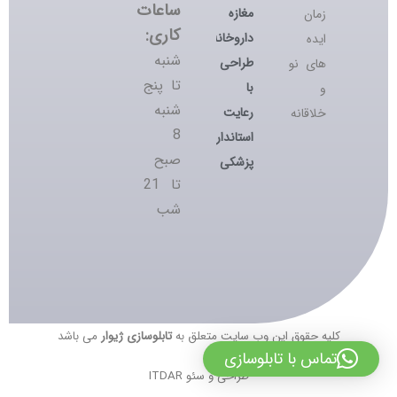
ساعات
مغازه
زمان
کاری:
داروخانه؛
ایده
شنبه
طراحی
های نو
تا پنج
با
و
شنبه
رعایت
خلاقانه
8
استانداردهای
صبح
پزشکی
تا 21
شب
کلیه حقوق این وب سایت متعلق به
تابلوسازی ژیوار
می باشد
تماس با تابلوسازی
طراحی و سئو ITDAR