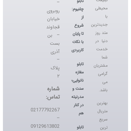
تابلو
–
محیطی
چلنیوم:
روبروی
با
از
خیابان
جدیدترین
شروع
قجاوند
متد روز
تا پایان
– بن
دنیا در
با نکات
بست
خدمت
کاربردی
آذری
شما
–
تابلو
مشتریان
پلاک
مغازه
گرامی
۲
نانوایی؛
می
شماره
سنت و
باشد.
تماس:
مدرنیته
بهترین
در کنار
02177792267
متریال
هم
–
سریع
09129613802
تابلو
ترین