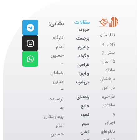
مقالات
نشانی:
حروف
تابلوسازی
کارگاه
برجسته
ژیوار با
‌امام
چلنیوم
بیش از
حسین
چگونه
۱۵ سال
–
طراحی
سابقه
خیابان
و اجرا
درخشان
مدنی
می‌شوند؟
در امور
–
طراحی،
راهنمای
نرسیده
ساخت
جامع
به
و
نحوه
بیمارستان
اجرای
سیم
امام
تابلوهای
کشی
حسین
تبلیغات