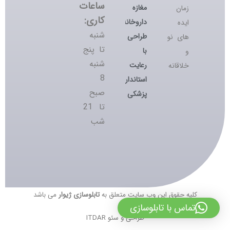
ساعات
مغازه
زمان
کاری:
داروخانه؛
ایده
شنبه
طراحی
های نو
تا پنج
با
و
شنبه
رعایت
خلاقانه
8
استانداردهای
صبح
پزشکی
تا 21
شب
کلیه حقوق این وب سایت متعلق به
تابلوسازی ژیوار
می باشد
تماس با تابلوسازی
طراحی و سئو ITDAR