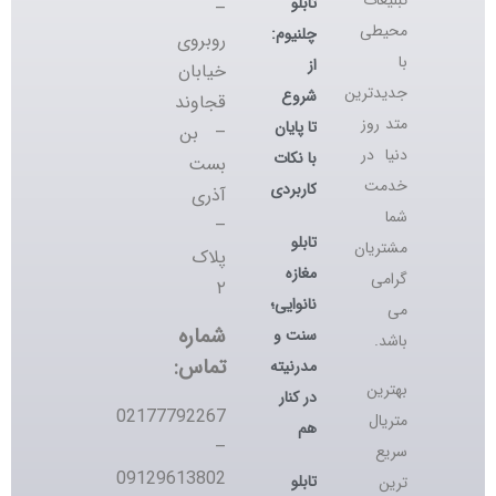
تابلو
–
محیطی
چلنیوم:
روبروی
با
از
خیابان
جدیدترین
شروع
قجاوند
متد روز
تا پایان
– بن
دنیا در
با نکات
بست
خدمت
کاربردی
آذری
شما
–
تابلو
مشتریان
پلاک
مغازه
گرامی
۲
نانوایی؛
می
شماره
سنت و
باشد.
تماس:
مدرنیته
بهترین
در کنار
02177792267
متریال
هم
–
سریع
09129613802
تابلو
ترین