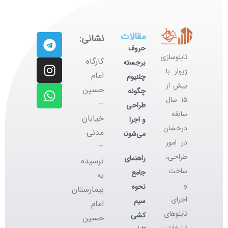
مقالات
نشانی:
حروف
تابلوسازی
کارگاه
برجسته
ژیوار با
‌امام
چلنیوم
بیش از
حسین
چگونه
۱۵ سال
–
طراحی
سابقه
خیابان
و اجرا
درخشان
مدنی
می‌شوند؟
در امور
–
طراحی،
راهنمای
نرسیده
ساخت
جامع
به
و
نحوه
بیمارستان
اجرای
سیم
امام
تابلوهای
کشی
حسین
تبلیغات