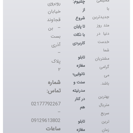
محیطی
چلنیوم:
روبروی
با
از
خیابان
جدیدترین
شروع
قجاوند
متد روز
تا پایان
– بن
دنیا در
با نکات
بست
خدمت
کاربردی
آذری
شما
–
تابلو
مشتریان
پلاک
مغازه
گرامی
۲
نانوایی؛
می
شماره
سنت و
باشد.
تماس:
مدرنیته
بهترین
در کنار
02177792267
متریال
هم
–
سریع
09129613802
تابلو
ترین
ساعات
مغازه
زمان