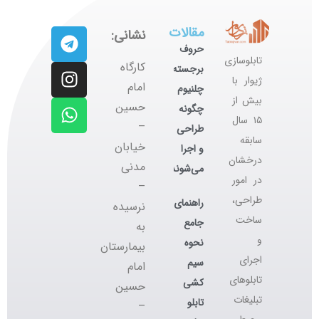
مقالات
نشانی:
حروف
تابلوسازی
کارگاه
برجسته
ژیوار با
‌امام
چلنیوم
بیش از
حسین
چگونه
۱۵ سال
–
طراحی
سابقه
خیابان
و اجرا
درخشان
مدنی
می‌شوند؟
در امور
–
طراحی،
راهنمای
نرسیده
ساخت
جامع
به
و
نحوه
بیمارستان
اجرای
سیم
امام
تابلوهای
کشی
حسین
تبلیغات
تابلو
–